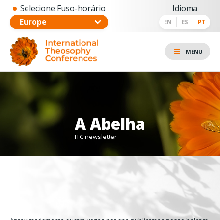
Selecione Fuso-horário
Idioma
EN
ES
PT
MENU
A Abelha
ITC newsletter
Aproximadamente quatro vezes por ano publicamos nosso boletim